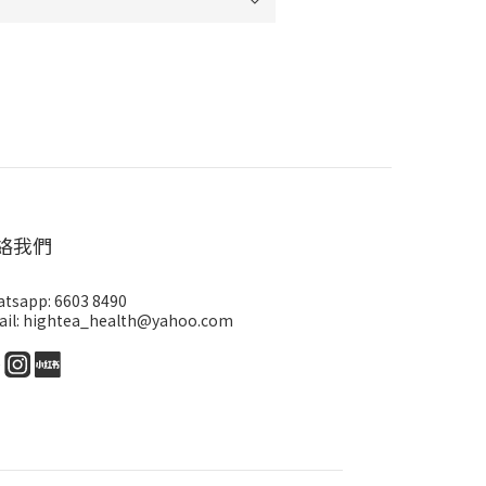
絡我們
tsapp: 6603 8490
il: hightea_health@yahoo.com