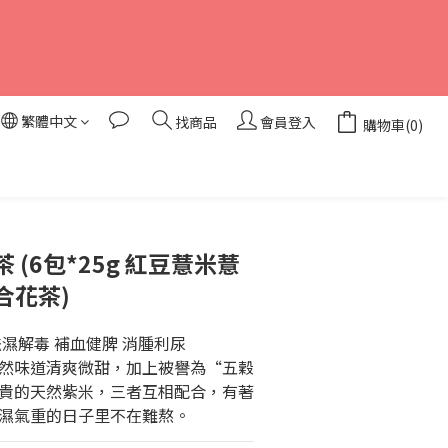
繁體中文
找商品
會員登入
購物車(0)
 (6包*25g 紅豆薏米薏
合花茶)
濕解毒 補血健脾 消腫利尿
然味道清爽微甜，加上被譽為“五穀
貴的天然紫米，三者互相配合，有著
濕氣重的日子里不在難熬。