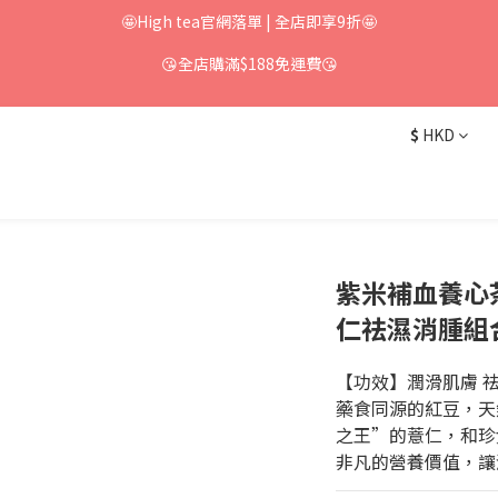
🤩High tea官網落單 | 全店即享9折🤩
😘全店購滿$188免運費😘
$
HKD
紫米補血養心茶
仁祛濕消腫組
【功效】潤滑肌膚 祛
藥食同源的紅豆，天
之王”的薏仁，和珍
非凡的營養價值，讓