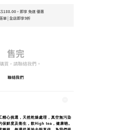
$188.00，即享 免運 優惠
落單 | 全店即享9折
售完
購買，請聯絡我們。
聯絡我們
工精心挑選，天然乾燥處理，真空無污染
保鮮度及衛生，飲High tea，健康啲。
業種植，每週從基地去殼直供，為我們提