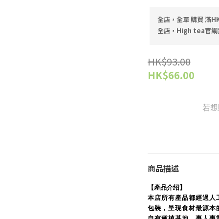
全店，全單 購買 滿HK
全店，High tea官網
HK$93.00
HK$66.00
若想
商品描述
【產品介绍】
本店所有產品都經過人
包裝，呈現食材最源本的
自有種植基地，專人專