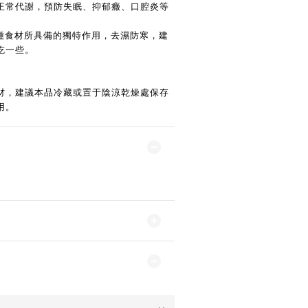
正常代謝，預防失眠、抑郁癥、口腔炎等
這種食材所具備的獨特作用，去濕防寒，建
吃一些。
材，建議本品冷藏或置于陰涼乾燥處保存
用。