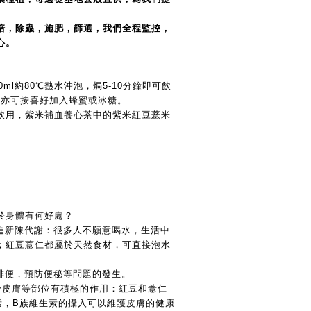
培，除蟲，施肥，篩選，我們全程監控，
心。
0ml約80℃熱水沖泡，焗5-10分鐘即可飲
，亦可按喜好加入蜂蜜或冰糖。
飲用，紫米補血養心茶中的紫米紅豆薏米
於身體有何好處？
促進新陳代謝：很多人不願意喝水，生活中
；紅豆薏仁都屬於天然食材，可直接泡水
進排便，預防便秘等問題的發生。
對於皮膚等部位有積極的作用：紅豆和薏仁
素，B族維生素的攝入可以維護皮膚的健康