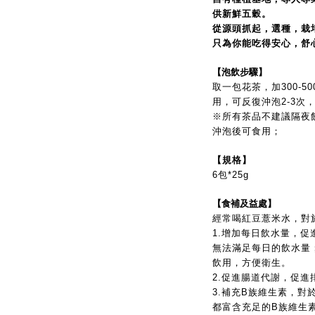
供新鮮五穀。
從源頭抓起，選種，栽
只為你能吃得安心，舒
【泡飲步驟】
取一包花茶，加300-50
用，可反復沖泡2-3次
※所有茶品不建議隔夜
沖泡後可食用；
【規格】
6包*25g
【食補及益處】
經常喝紅豆薏米水，對
1.增加每日飲水量，
無法滿足每日的飲水量
飲用，方便衛生。
2.促進腸道代謝，促
3.補充B族維生素，
都富含充足的B族維生