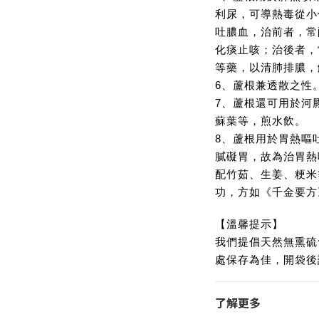
利尿，可導熱毒從小
吐膿血，治前者，常
化痰止咳；治後者，
等藥，以清肺排膿，
6、蘆根兼透散之性
7、蘆根還可用於河
蘇葉等，煎水飲。
8、蘆根用於胃熱嘔
膩礙胃，故為治胃熱
配竹茹、生姜、粳米
功，方如《千金要方
【溫馨提示】
我們提倡天然無熏硫
處保存為佳，開袋後
了解更多