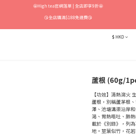
🤩High tea官網落單 | 全店即享9折🤩
😘全店購滿$188免運費😘
$
HKD
蘆根 (60g/1
【功效】清熱瀉火 生
蘆根，別稱蘆茅根、
澤、池塘溝渠沿岸和
渴、胃熱嘔吐、肺熱
載於《別錄》，列為
地。莖葉似竹，花若