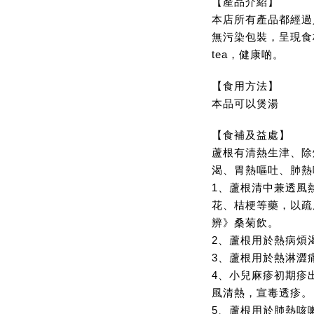
【產品介紹】
本店所有產品都經過
無污染包裝，呈現食
tea，健康啲。
【食用方法】
本品可以煲湯
【食補及益處】
蘆根有清熱生津、除
渴、胃熱嘔吐、肺熱
1、蘆根清中兼透風
花、桔梗等藥，以疏
辨》桑菊飲。
2、蘆根用於熱病煩
3、蘆根用於熱淋澀
4、小兒麻疹初期疹
風清熱，宣毒透疹。
5、蘆根用於肺熱咳