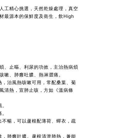
人工精心挑選，天然乾燥處理，真空
材最源本的保鮮度及衛生，飲High
煩、止嘔、利尿的功效，主治熱病煩
咳嗽、肺癰吐膿、熱淋澀痛。
熱，治風熱咳嗽可用，常配桑葉、菊
風清熱，宣肺止咳，方如《溫病條
渴。
痛。
出不暢，可以蘆根配薄荷、蟬衣，疏
嗽，肺癰吐膿。蘆根清泄肺熱，兼能