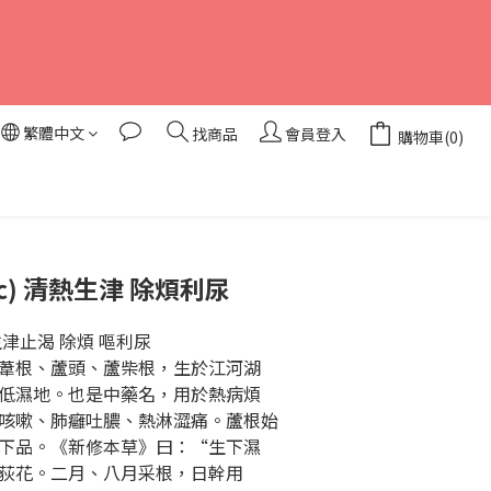
繁體中文
找商品
會員登入
購物車(0)
立即購買
pc) 清熱生津 除煩利尿
津止渴 除煩 嘔利尿
葦根、蘆頭、蘆柴根，生於江河湖
低濕地。也是中藥名，用於熱病煩
咳嗽、肺癰吐膿、熱淋澀痛。蘆根始
下品。《新修本草》曰：“生下濕
荻花。二月、八月采根，日幹用