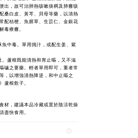
便出，故可治肺熱咳嗽痰稠及肺癰咳
配桑白皮、黃芩、貝母等藥，以清熱
常配桔梗、魚腥草、生苡仁、金銀花
解毒療癰。
。
豚魚中毒。單用搗汁，或配生姜、紫
吐。蘆根既能清熱和胃止嘔，又不滋
嘔噦之要藥。輕者單用即可，重者常
等，以增強清熱降逆，和中止嘔之
》蘆根飲子。
食材，建議本品冷藏或置於陰涼乾燥
請盡快食用。