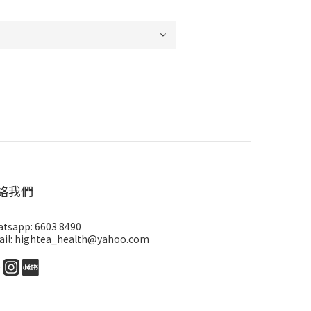
絡我們
tsapp: 6603 8490
il: hightea_health@yahoo.com