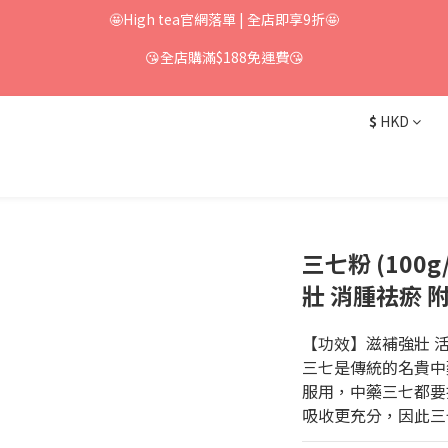
🤩High tea官網落單 | 全店即享9折🤩
😘全店購滿$188免運費😘
$
HKD
三七粉 (100g
壯 消腫祛瘀 
【功效】滋補強壯 活
三七是傳統的名貴中
服用，中藥三七都要
吸收更充分，因此三