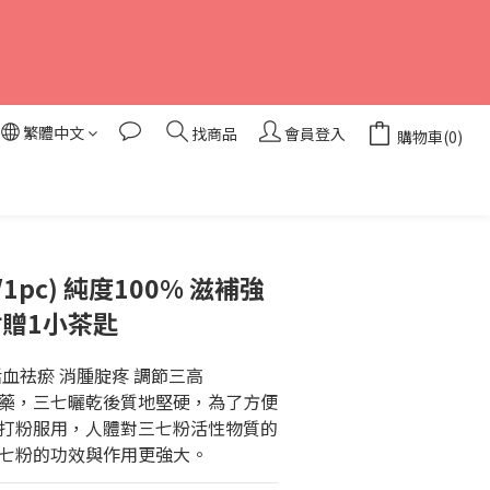
繁體中文
找商品
會員登入
購物車(0)
立即購買
/1pc) 純度100% 滋補強
附贈1小茶匙
血祛瘀 消腫腚疼 調節三高
藥，三七曬乾後質地堅硬，為了方便
打粉服用，人體對三七粉活性物質的
七粉的功效與作用更強大。