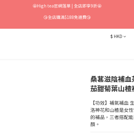
🤩High tea官網落單 | 全店即享9折🤩
😘全店購滿$188免運費😘
$
HKD
桑葚滋陰補血茶
茄甜菊葉山楂
【功效】補氣補血 生
洛神花和山楂是女性
的補品，三者搭配能
顏。