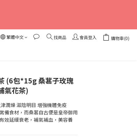
繁體中文
找商品
會員登入
購物車(0)
立即購買
 (6包*15g 桑葚子玫瑰
補氣花茶)
津潤燥 滋陰明目 增強機體免疫
常備食材，而桑葚自古便是皇帝御用
有效延緩衰老，補氣補血，美容養