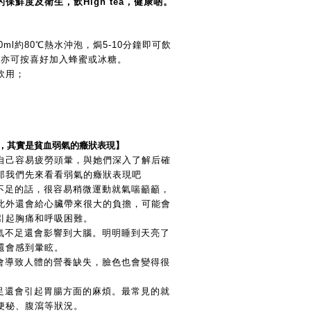
保鮮度及衛生，飲High tea，健康啲。
0ml約80℃熱水沖泡，焗5-10分鐘即可飲
，亦可按喜好加入蜂蜜或冰糖。
飲用；
，其實是貧血弱氣的癥狀表現】
自己容易疲勞頭暈，與她們深入了解后確
那我們先來看看弱氣的癥狀表現吧
氣不足的話，很容易稍微運動就氣喘籲籲，
此外還會給心臟帶來很大的負擔，可能會
引起胸痛和呼吸困難。
氧氣不足還會影響到大腦。明明睡到天亮了
還會感到暈眩。
足會導致人體的營養缺失，臉色也會變得很
不足還會引起胃腸方面的麻煩。最常見的就
便秘、腹瀉等狀況。