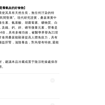
是養氣血的好食物】
境使其具有天然生長，無任何汙染的特
“民間聖果”。現代研究證實，桑葚果實中
維生素、氨基酸、胡蘿蔔素、礦物質、白
，及鐵、鈣、鋅、硒等微量元素，營養是
的4倍，具有多種功效，被醫學界譽為21世
常食用桑葚能顯著提高人體免疫力，具有
補益肝腎，滋陰養血，對烏發有特效,還能
材，建議本品冷藏或置于陰涼乾燥處保存
用。