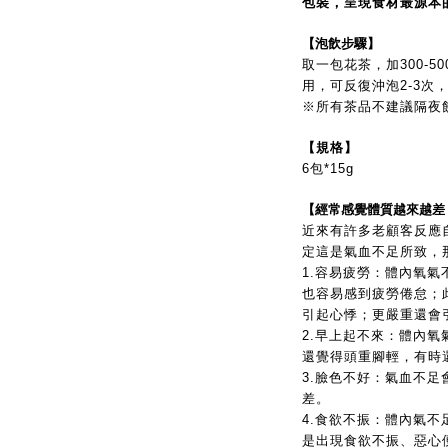
包裝，呈現食材最源本的
【泡飲步驟】
取一包花茶，加300-50
用，可反復沖泡2-3次
※所有茶品不建議隔夜
【規格】
6包*15g
【經常感覺體質越來越差
近來有許多老顧客反應
定這是氣血不足所致，
1.容易疲勞：體內氧
也容易感到疲勞倦怠；
引起心悸；更嚴重還會
2.早上起不來：體內
還覺得頭重腳輕，有時
3.臉色不好：氣血不
差。
4.食欲不振：體內氣
是出現食欲不振、惡心