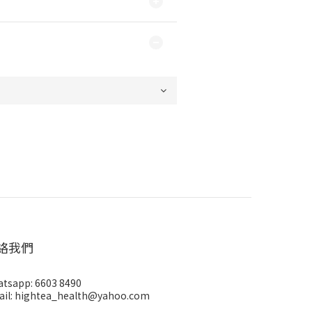
絡我們
tsapp: 6603 8490
il: hightea_health@yahoo.com