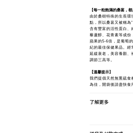
【每一粒飽滿的桑葚，都
由於桑樹特殊的生長環
點，所以桑葚又被稱為
含有豐富的活性蛋白、
藜蘆醇、花青素等成份
蘋果的5-6倍，是葡萄
紀的最佳保健果品。
經
延緩衰老，美容養顏、
調節三高等。
【溫馨提示】
我們提倡天然無熏硫食
為佳，開袋後請盡快食
了解更多