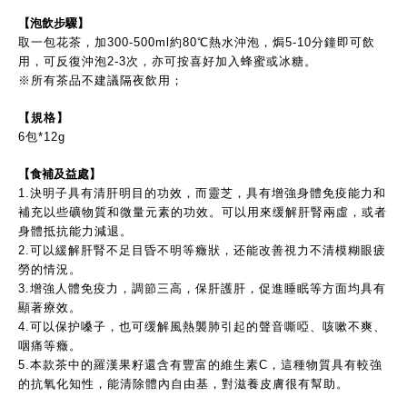
【泡飲步驟】
取一包花茶，加300-500ml約80℃熱水沖泡，焗5-10分鐘即可飲
用，可反復沖泡2-3次，亦可按喜好加入蜂蜜或冰糖。
※所有茶品不建議隔夜飲用；
【規格】
6包*12g
【食補及益處】
1.決明子具有清肝明目的功效，而靈芝，具有增強身體免疫能力和
補充以些礦物質和微量元素的功效。可以用來缓解肝腎兩虛，或者
身體抵抗能力減退。
2.可以緩解肝腎不足目昏不明等癥狀，还能改善視力不清模糊眼疲
勞的情況。
3.增強人體免疫力，調節三高，保肝護肝，促進睡眠等方面均具有
顯著療效。
4.可以保护嗓子，也可缓解風熱襲肺引起的聲音嘶啞、咳嗽不爽、
咽痛等癥。
5.本款茶中的羅漢果籽還含有豐富的維生素C，這種物質具有較強
的抗氧化知性，能清除體內自由基，對滋養皮膚很有幫助。