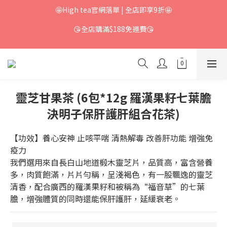
🤩High tea官網落單 | 全店即享9折🤩
😘全店購滿$188免運費😘
靈芝甘果茶 (6包*12g 羅漢果籽七葉膽
決明子保肝護肝組合花茶)
【功效】養心安神 止咳平喘 清熱解毒 改善肝功能 增強免
疫力
我們選用來自長白山地道椴木靈芝片，品質高，富含營養
多，肉質飽滿，片片勻稱，呈淺褐色，有一股飄逸的靈芝
清香，配合廣西的羅漢果籽和被稱為“福音草”的七葉
膽，增強體質的同時還能保肝護肝，延緩衰老。