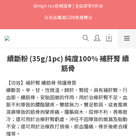
🤩High tea官網落單 | 全店即享9折🤩
😘全店購滿$188免運費😘
續斷粉 (35g/1pc) 純度100% 補肝腎 續
筋骨
【功效】補肝腎 續筋骨 保護骨質
續斷苦、辛、甘，性微溫。歸肝、腎經。具有補肝腎，行
血脈，續筋骨，安胎固崩的作用。用於治療肝腎不足，血
脈不利導致的腰酸腿疼，雙膝無力，雙足軟弱，或者風寒
濕痹導致的筋骨拘攣疼痛，腫脹麻木，屈伸不利，畏寒肢
冷；還可用於治療肝腎虧虛，沖任不固導致的崩漏及胎動
不安；還可用於治療跌打損傷，瘀血腫痛，骨折後癒合緩
慢等。