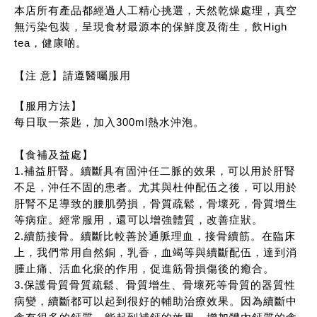
本店所有產品都經過人工精心挑選，天然乾燥處理，真空
無污染包裝，呈現食材最源本的保鮮度及衛生，飲High
tea，健康啲。
【注 意】請遵醫囑服用
【服用方法】
每日取一茶匙，加入300ml熱水沖泡。
【食補及益處】
1.補益肝腎。續斷具有固沖任二脈的效果，可以用於肝腎
不足，沖任不固的患者。尤其與杜仲配伍之後，可以用於
肝腎不足導致的腰肌勞損，骨質疏鬆，骨壞死，骨質增生
等病症。經常服用，還可以增強體質，改善症狀。
2.續筋接骨。續斷比較善於通脈理血，接骨續筋。在臨床
上，我們常用自然銅，乳香，血竭等與續斷配伍，達到消
腫止痛、活血化瘀的作用，促進筋骨損傷後的癒合。
3.保護骨質骨質疏鬆、骨質增生、骨壞死等骨質的器質性
病變，續斷都可以起到很好的輔助治療效果。因為續斷中