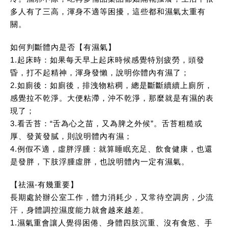
多人有了三高，渾身不適等困擾，這些都和濕氣太重有
關。
如何判斷體內是否【有濕氣】
1.起床時：如果每天早上起床時候感覺特別疲勞，頭發
昏，打不起精神，渾身發懶，說明你體內有濕了；
2.如廁後：如廁後，排洩物粘稠，總是斷斷續續上廁所，
感覺拉不乾淨。大便粘滯，沖不乾淨，那麼就是有濕的表
現了；
3.看舌苔：“舌為心之苗，又為脾之外候”。舌苔粗糙或
厚、發黃發膩，則說明體內有濕；
4.例假不適，虛胖浮腫：就算睡眠充足、飲食健康，也還
是發胖，下肢浮腫虛胖，也說明體內一定有濕氣。
【祛濕-有幾重要】
長期處於辦公室工作，體力消耗少，又常待空調房，少流
汗，身體調控濕度能力就會越來越差。
1.濕氣重會讓人覺得困倦、身體四肢沉重、沒有食慾、手