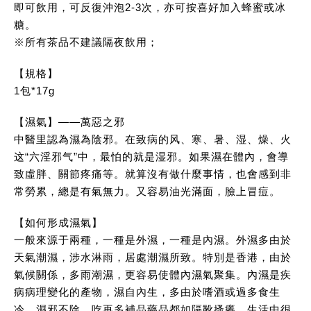
即可飲用，可反復沖泡2-3次，亦可按喜好加入蜂蜜或冰
糖。
※所有茶品不建議隔夜飲用；
【規格】
1包*17g
【濕氣】——萬惡之邪
中醫里認為濕為陰邪。在致病的风、寒、暑、湿、燥、火
这“六淫邪气”中，最怕的就是湿邪。如果濕在體內，會導
致虛胖、關節疼痛等。就算沒有做什麼事情，也會感到非
常勞累，總是有氣無力。又容易油光滿面，臉上冒痘。
【如何形成濕氣】
一般來源于兩種，一種是外濕，一種是內濕。外濕多由於
天氣潮濕，涉水淋雨，居處潮濕所致。特別是香港，由於
氣候關係，多雨潮濕，更容易使體內濕氣聚集。內濕是疾
病病理變化的產物，濕自內生，多由於嗜酒或過多食生
冷。濕邪不除，吃再多補品藥品都如隔靴搔癢，生活中很