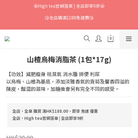
🤩High tea官網落單 | 全店即享9折🤩
😘全店購滿$188免運費😘
山楂烏梅消脂茶 (1包*17g)
【功效】減肥瘦身 祛濕氣 消水腫 排便 利尿
以烏梅、山楂為基底，添加淡雅香氣的貢菊及馨香四溢的
陳皮，酸澀的滋味，加糖後會另有完全不同的感受。
全店，全單 購買 滿HK$188.00，即享 免運 優惠
全店，High tea官網落單 | 全店即享9折
HK$20.00