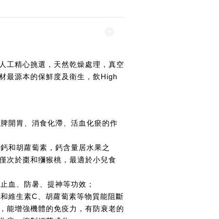
人工精心挑選，天然乾燥處理，真空
材最源本的保鮮度及衛生，飲High
有健脾開胃、消食化滯、活血化瘀的作
富的鈣和胡蘿蔔素，鈣含量居水果之
僅次於棗和獼猴桃，最適於小兒食
瘀、止血、防暑、提神等功效；
酮類和維生素C、胡蘿蔔素等物質能阻斷
，能增強機體的免疫力，有防衰老的