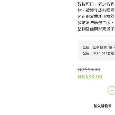
酸甜可口，老少皆宜
材，被製作成各種零
純正的當季新山楂為
多道清洗篩選工序，
整個唇齒間都充滿了
全店，全單 購買 滿HK
全店，High tea官網
HK$80.00
HK$38.00
加入購物車