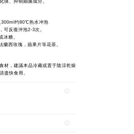
化痰、抑制細菌成分。
入300ml约80℃热水冲泡
可，可反復沖泡2-3次。
蜜或冰糖。
，法蘭西玫瑰，蘋果片等花茶。
食材，建議本品冷藏或置于陰涼乾燥
請盡快食用。