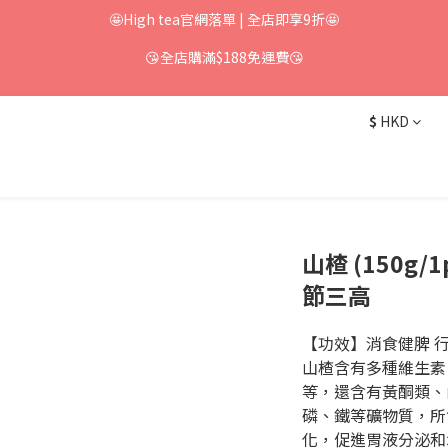
🤩High tea官網落單 | 全店即享9折🤩
😘全店購滿$188免運費😘
$
HKD
山楂 (150g/
節三高
【功效】消食健脾 
山楂含有多種維生素
等，還含有黃酮類、
磷、鐵等礦物質，所
化，促進胃液分泌和