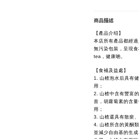
商品描述
【產品介绍】
本店所有產品都經過
無污染包裝，呈現食
tea，健康啲。
【食補及益處】
1. 山楂泡水后具
用；
2. 山楂中含有豐
首，胡蘿蔔素的含量
用；
3. 山楂還具有散
4. 山楂所含的黃
並減少自由基的生成