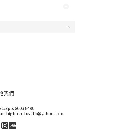
絡我們
tsapp: 6603 8490
il: hightea_health@yahoo.com