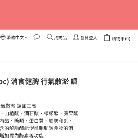
繁體中文
找商品
會員登入
購物車(0)
立即購買
1pc) 消食健脾 行氣散淤 調
行氣散淤 調節三高
、山楂酸、酒石酸、檸檬酸、蘋果酸
內酯、糖類、蛋白質、脂肪和鈣、
含的解脂酶能促進脂肪類食物的消
增加胃內酶素等功能。