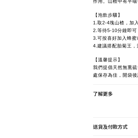
作用。山楂中有平喘
【泡飲步驟】
1.取2-4塊山楂，加
2.等待5-10分鐘即
3.可按喜好加入蜂
4.建議搭配胎菊王
【溫馨提示】
我們提倡天然無熏硫
處保存為佳，開袋後
了解更多
送貨及付款方式