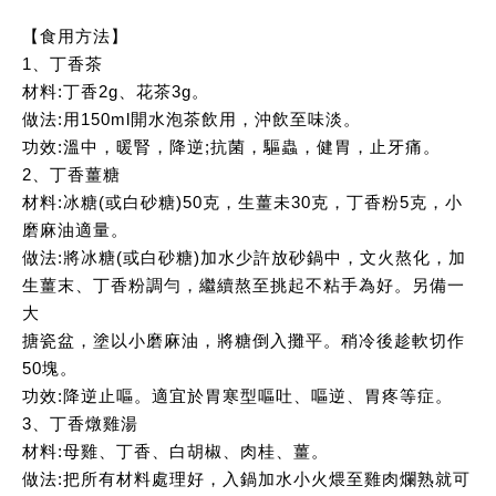
【食用方法】
1、丁香茶
材料:丁香2g、花茶3g。
做法:用150ml開水泡茶飲用，沖飲至味淡。
功效:溫中，暖腎，降逆;抗菌，驅蟲，健胃，止牙痛。
2、丁香薑糖
材料:冰糖(或白砂糖)50克，生薑未30克，丁香粉5克，小
磨麻油適量。
做法:將冰糖(或白砂糖)加水少許放砂鍋中，文火熬化，加
生薑末、丁香粉調勻，繼續熬至挑起不粘手為好。另備一
大
搪瓷盆，塗以小磨麻油，將糖倒入攤平。稍冷後趁軟切作
50塊。
功效:降逆止嘔。適宜於胃寒型嘔吐、嘔逆、胃疼等症。
3、丁香燉雞湯
材料:母雞、丁香、白胡椒、肉桂、薑。
做法:把所有材料處理好，入鍋加水小火煨至雞肉爛熟就可