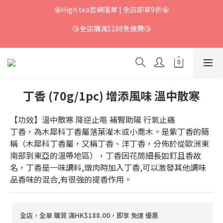
🤩High tea官網落單 | 全店即享9折🤩
😘全店購滿$188免運費😘
丁香 (70g/1pc) 增添風味 溫中散寒
【功效】溫中散寒 降逆止嘔 補腎助陽 行氣止痛
丁香，為木犀科丁香屬落葉灌木或小喬木。是紫丁香的簡
稱（木犀科丁香屬，又稱丁香、洋丁香，分佈於從歐洲東
南部到東亞的溫帶地區），丁香因花筒細長如釘且香故
名，丁香是一味調料,燉肉時加入丁香,可以激發其他調味
品香味的混合,有很強的提香作用。
全店，全單 購買 滿HK$188.00，即享 免運 優惠