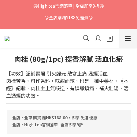
🤩High tea官網落單 | 全店即享9折🤩
😘全店購滿$188免運費😘
肉桂 (80g/1pc) 提香解膩 活血化瘀
【功效】溫補腎陽 引火歸元 散寒止痛 溫經活血
肉桂芳香，可作香料，味甜而辣，也是一種中藥材，《本
經》記載，肉桂主上氣咳逆，有鎮靜鎮痛、補火壯陽、活
血通經的功效。
全店，全單 購買 滿HK$188.00，即享 免運 優惠
全店，High tea官網落單 | 全店即享9折