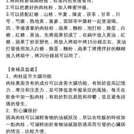
1.將肉桂磨成細粉後，在湯內煎煮後食用。
2.可以把磨好的肉桂粉，加入蜂蜜沖服。
3.可以搭配紅糖，山楂，半夏，陳皮，茯苓，甘草，川
芎，芍藥，熟地黃，黨參，當歸等中藥材一起煲湯喝。
四，準備適量的肉桂粉，蘋果，麵粉，泡打粉，雞蛋，白
糖，紅糖，黃油。先將蘋果切成丁，在鍋中放入黃油，紅
糖，蘋果丁炒至變色，再放入烤箱中烤15分鐘左右。黃油
打發後用加入白糖，雞蛋，麵粉，蘋果丁將攪拌好的麵糊
放入烤箱中，烤20分鐘就可以吃了。
【食補及益處】
1、肉桂提升大腦功能
肉桂裏面含有的成分可以改善大腦功能。有助於提高記憶
力，專注和注意力，並可降低老年癡呆症的風險。每天在
飲食中加一點肉桂，有助於對抗易怒和抑鬱，並且避免頭
痛的發生。
2、對心臟很好
因為肉桂可以減輕食物的油膩狀況，所以在吃飯的時候加
一點肉桂，可減輕由於食物油膩脂肪過高而引發的心臟病
的情況，比較方便。