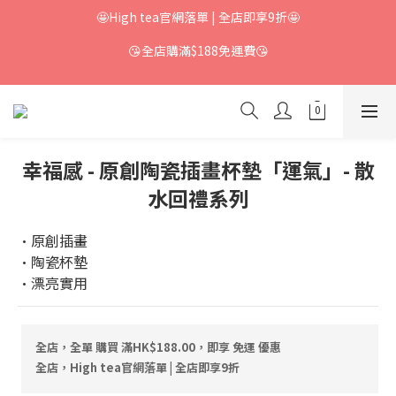
🤩High tea官網落單 | 全店即享9折🤩
😘全店購滿$188免運費😘
幸福感 - 原創陶瓷插畫杯墊「運氣」- 散
水回禮系列
·原創插畫
·陶瓷杯墊
·漂亮實用
全店，全單 購買 滿HK$188.00，即享 免運 優惠
全店，High tea官網落單 | 全店即享9折