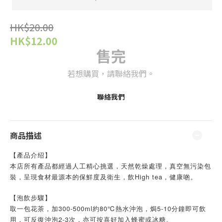
HK$20.00
HK$12.00
售完
若想購買，請聯絡我們。
聯絡我們
商品描述
【產品介绍】
本店所有產品都經過人工精心挑選，天然乾燥處理，真空無污染包
裝，呈現食材最源本的保鮮度及衛生，飲High tea，健康啲。
【泡飲步驟】
取一包花茶，加300-500ml約80℃熱水沖泡，焗5-10分鐘即可飲
用，可反復沖泡2-3次，亦可按喜好加入蜂蜜或冰糖。