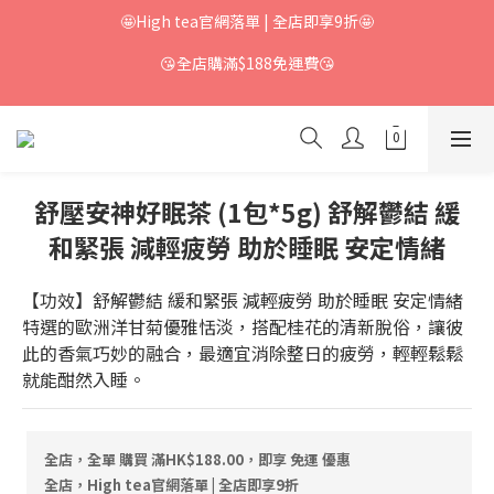
🤩High tea官網落單 | 全店即享9折🤩
😘全店購滿$188免運費😘
舒壓安神好眠茶 (1包*5g) 舒解鬱結 緩
和緊張 減輕疲勞 助於睡眠 安定情緒
【功效】舒解鬱結 緩和緊張 減輕疲勞 助於睡眠 安定情緒
特選的歐洲洋甘菊優雅恬淡，搭配桂花的清新脫俗，讓彼
此的香氣巧妙的融合，最適宜消除整日的疲勞，輕輕鬆鬆
就能酣然入睡。
全店，全單 購買 滿HK$188.00，即享 免運 優惠
全店，High tea官網落單 | 全店即享9折