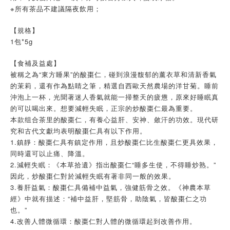
※所有茶品不建議隔夜飲用；
【規格】
1包*5g
【食補及益處】
被稱之為“東方睡果”的酸棗仁，碰到浪漫馥郁的薰衣草和清新香氣
的茉莉，還有作為點睛之筆，精選自西歐天然農場的洋甘菊。睡前
沖泡上一杯，光聞著迷人香氣就能一掃整天的疲憊，原來好睡眠真
的可以喝出來。想要減輕失眠，正宗的炒酸棗仁最為重要。
本款组合茶里的酸棗仁，有養心益肝、安神、斂汗的功效。現代研
究和古代文獻均表明酸棗仁具有以下作用。
1.鎮靜：酸棗仁具有鎮定作用，且炒酸棗仁比生酸棗仁更具效果，
同時還可以止痛、降溫。
2.減輕失眠：《本草拾遺》指出酸棗仁“睡多生使，不得睡炒熟。”
因此，炒酸棗仁對於減輕失眠有著非同一般的效果。
3.養肝益氣：酸棗仁具備補中益氣，強健筋骨之效。《神農本草
經》中就有描述：“補中益肝，堅筋骨，助陰氣，皆酸棗仁之功
也。”
4.改善人體微循環：酸棗仁對人體的微循環起到改善作用。