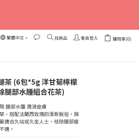
繁體中文
找商品
會員登入
購物車(0)
立即購買
茶 (6包*5g 洋甘菊檸檬
除腿部水腫組合花茶)
現 腿部水腫 潤滑皮膚
草，搭配法蘭西玫瑰的清新脫俗，與
最適合久站或久坐人士，祛除腿部疲
不適。