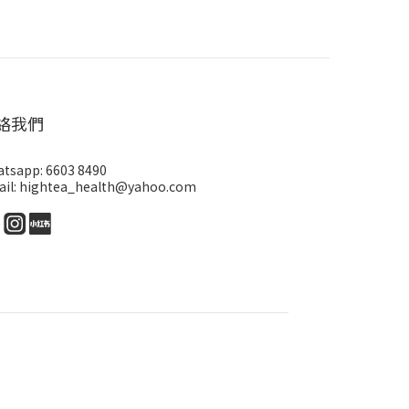
絡我們
tsapp: 6603 8490
il: hightea_health@yahoo.com