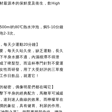
材最源本的保鮮度及衛生，飲High
500ml約80℃熱水沖泡，焗5-10分鐘
2-3次。
，每天少運動20分鐘】
要，每天久站久坐，缺乏運動，長久
下半身水腫不適，內濕積滯不得泄
成了啤梨型。而這杯專門針對不愛運
女性而研發，用了大受好評的三草瘦
工作日飲品，就選它！
的秘密，偶像明星們都在喝它】
擊下半身的經典配方，馬鞭草可減緩
，達到迷人曲線的效果。而檸檬草在
憫的象征，具有健胃、利尿的作用。
"神聖之草"，能緊實腿部曲線，增強