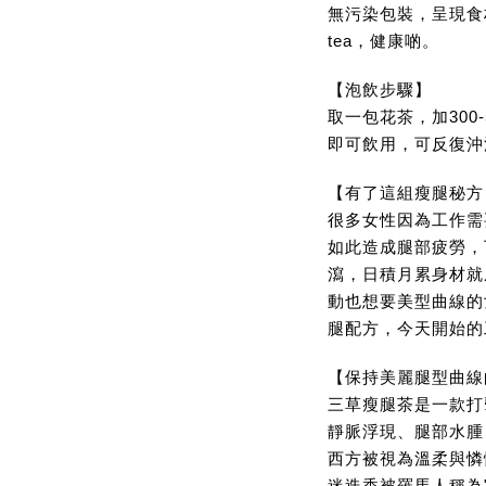
無污染包裝，呈現食
tea，健康啲。
【泡飲步驟】
取一包花茶，加300-
即可飲用，可反復沖泡
【有了這組瘦腿秘方
很多女性因為工作需
如此造成腿部疲勞，
瀉，日積月累身材就
動也想要美型曲線的
腿配方，今天開始的
【保持美麗腿型曲線
三草瘦腿茶是一款打
靜脈浮現、腿部水腫
西方被視為溫柔與憐
迷迭香被羅馬人稱為