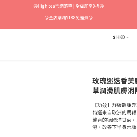
🤩High tea官網落單 | 全店即享9折🤩
😘全店購滿$188免運費😘
$
HKD
玫瑰迷迭香美腿
草潤滑肌膚消
【功效】舒緩靜脈浮
特選來自歐洲的馬鞭
馨香的德國洋甘菊，
勞，改善下半身水腫