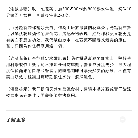
【泡飲步驟】取一包花茶，加300-500ml約80℃熱水沖泡，焗5-10
分鐘即可飲用，可反復沖泡2-3次。
【五分鐘就帶你補水美白】作為上班族最愛的花草茶，亮點就在於
可以解決乾燥煩惱的康仙花，搭配金邊玫瑰、紅巧梅和蘋果乾更是
有美白養顏的功效。我們跋山涉水，在西藏不斷尋找最美的康仙
花，只因為你值得享用這一切。
【這款花茶組合能鎖定水嫩肌膚】我們挑選新鮮的紅富士，堅持使
用科學製作工藝，絕不添加任何防腐劑，營養成分流失少，最大程
度保留蘋果的口感和營養，隨時泡開即可享受鮮美的蘋果。不僅有
美白功效，也讓肌膚時刻鎖住水分，潤澤氣色。
【溫馨提示】我們提倡天然無熏硫食材，建議本品冷藏或置于陰涼
乾燥處保存為佳，開袋後請盡快食用。
了解更多