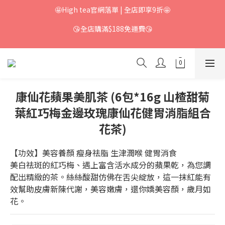
🤩High tea官網落單 | 全店即享9折🤩
😘全店購滿$188免運費😘
康仙花蘋果美肌茶 (6包*16g 山楂甜菊
葉紅巧梅金邊玫瑰康仙花健胃消脂組合
花茶)
【功效】美容養顏 瘦身祛脂 生津潤喉 健胃消食
美白祛斑的紅巧梅、遇上富含活水成分的蘋果乾，為您調
配出精緻的茶。絲絲酸甜仿佛在舌尖綻放，這一抹紅能有
效幫助皮膚新陳代謝，美容嫩膚，還你嬌美容顏，歲月如
花。