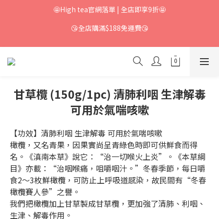
🤩High tea官網落單 | 全店即享9折🤩
😘全店購滿$188免運費😘
甘草欖 (150g/1pc) 清肺利咽 生津解毒
可用於氣喘咳嗽
【功效】清肺利咽 生津解毒 可用於氣喘咳嗽
橄欖，又名青果，因果實尚呈青綠色時即可供鮮食而得
名。《滇南本草》說它：“治一切喉火上炎”。《本草綱
目》亦載：“治咽喉痛，咀嚼咽汁。”冬春季節，每日嚼
食2～3枚鮮橄欖，可防止上呼吸道感染，故民間有“冬春
橄欖賽人參”之譽。
我們把橄欖加上甘草製成甘草欖，更加強了清肺、利咽、
生津、解毒作用。