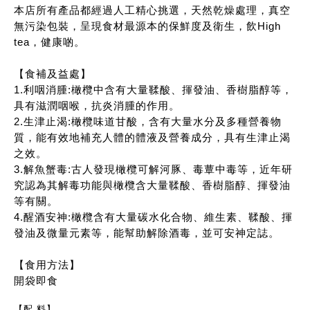
本店所有產品都經過人工精心挑選，天然乾燥處理，真空
無污染包裝，呈現食材最源本的保鮮度及衛生，飲High
tea，健康啲。
【食補及益處】
1.利咽消腫:橄欖中含有大量鞣酸、揮發油、香樹脂醇等，
具有滋潤咽喉，抗炎消腫的作用。
2.生津止渴:橄欖味道甘酸，含有大量水分及多種營養物
質，能有效地補充人體的體液及營養成分，具有生津止渴
之效。
3.解魚蟹毒:古人發現橄欖可解河豚、毒蕈中毒等，近年研
究認為其解毒功能與橄欖含大量鞣酸、香樹脂醇、揮發油
等有關。
4.醒酒安神:橄欖含有大量碳水化合物、維生素、鞣酸、揮
發油及微量元素等，能幫助解除酒毒，並可安神定誌。
【食用方法】
開袋即食
【配 料】