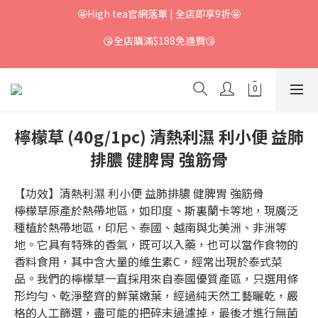
🤩High tea官網落單 | 全店即享9折🤩
😘全店購滿$188免運費😘
檸檬草 (40g/1pc) 清熱利濕 利小便 益肺
排膿 健脾胃 強筋骨
【功效】清熱利濕 利小便 益肺排膿 健脾胃 強筋骨
檸檬草原產於熱帶地區，如印度、斯裏蘭卡等地，現廣泛
種植於熱帶地區，印尼、泰國、越南與北美洲、非洲等
地。它具有特殊的香氣，既可以入藥，也可以當作食物的
香料食用，其中含大量的維生素C，經常出現於泰式菜
品。我們的檸檬草一直採用來自泰國優質產區，只選用條
形均勻、乾淨整齊的鮮葉嫩葉，經過純天然工藝曬乾，嚴
格的人工篩選，盡可能的把碎末過濾掉，最後才進行無菌