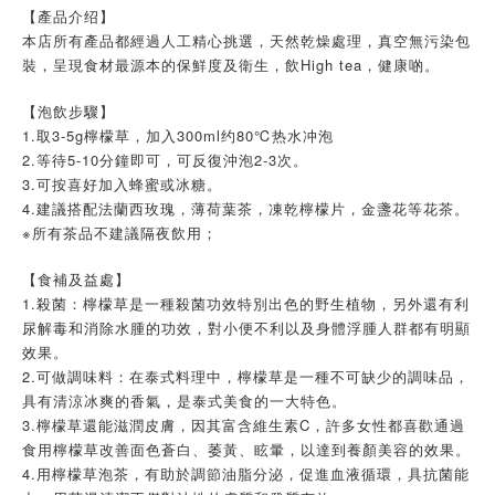
【產品介绍】
本店所有產品都經過人工精心挑選，天然乾燥處理，真空無污染包
裝，呈現食材最源本的保鮮度及衛生，飲High tea，健康啲。
【泡飲步驟】
1.取3-5g檸檬草，加入300ml约80℃热水冲泡
2.等待5-10分鐘即可，可反復沖泡2-3次。
3.可按喜好加入蜂蜜或冰糖。
4.建議搭配法蘭西玫瑰，薄荷葉茶，凍乾檸檬片，金盞花等花茶。
※所有茶品不建議隔夜飲用；
【食補及益處】
1.殺菌：檸檬草是一種殺菌功效特別出色的野生植物，另外還有利
尿解毒和消除水腫的功效，對小便不利以及身體浮腫人群都有明顯
效果。
2.可做調味料：在泰式料理中，檸檬草是一種不可缺少的調味品，
具有清涼冰爽的香氣，是泰式美食的一大特色。
3.檸檬草還能滋潤皮膚，因其富含維生素C，許多女性都喜歡通過
食用檸檬草改善面色蒼白、萎黃、眩暈，以達到養顏美容的效果。
4.用檸檬草泡茶，有助於調節油脂分泌，促進血液循環，具抗菌能