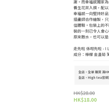
謝。而幸福感獨家為
養生花茶入撰，配以
幸福感一向堅持好品
插畫師合作繪製，只
佳體驗。包裝上的不
裝的一刻已令人會心
原來散水，也可以是
走先啦 係咁先啦 - I 
成分：檸檬 金盞菊 
全店，全單 購買 滿HK
全店，High tea官網
HK$28.00
HK$18.00