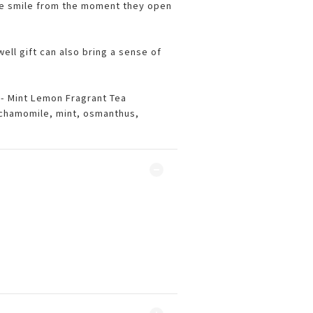
e smile from the moment they open
well gift can also bring a sense of
 - Mint Lemon Fragrant Tea
 chamomile, mint, osmanthus,