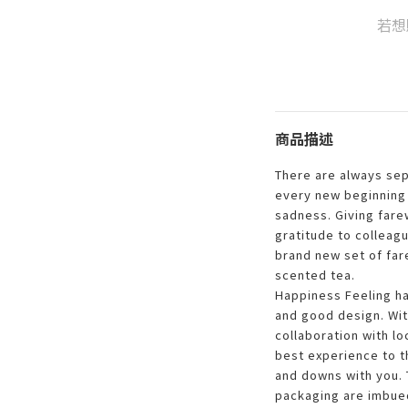
若想
商品描述
There are always sep
every new beginning 
sadness. Giving farew
gratitude to colleag
brand new set of fare
scented tea.
Happiness Feeling ha
and good design. Wit
collaboration with loc
best experience to 
and downs with you. 
packaging are imbued