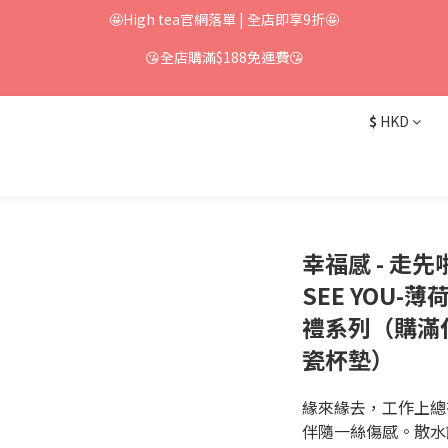
🤩High tea官網落單 | 全店即享9折🤩
😘全店購滿$188免運費😘
$
HKD
幸福感 - 走先啦 
SEE YOU
禮系列（購滿
瓷杯墊）
緣來緣去，工作上總
伴隨一絲傷感。散水