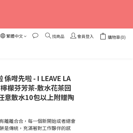
繁體中文
找商品
會員登入
購物車(0)
係咁先啦 - I LEAVE LA
-薄荷檸檬芬芳茶-散水花茶回
任意散水10包以上附贈陶
有離離合合，每一個新開始或者總會
餅是傳統，充滿著對工作夥伴的感