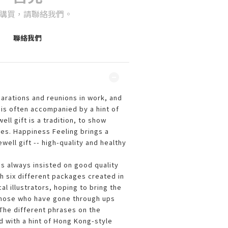
購買，請聯絡我們。
聯絡我們
arations and reunions in work, and
is often accompanied by a hint of
ell gift is a tradition, to show
ues. Happiness Feeling brings a
well gift -- high-quality and healthy
s always insisted on good quality
h six different packages created in
al illustrators, hoping to bring the
those who have gone through ups
The different phrases on the
 with a hint of Hong Kong-style