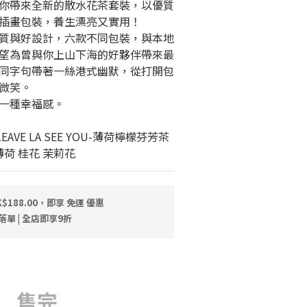
你帶來全新的散水花茶套裝，以優質
插畫包裝，養生漂亮又實用！
質與好設計，六款不同包裝，與本地
望為曾與你上山下海的好夥伴帶來最
同字句帶著一絲港式幽默，從打開包
微笑。
一種幸福感。
LEAVE LA SEE YOU-薄荷檸檬芬芳茶
薄荷 桂花 茉莉花
$188.00，即享 免運 優惠
落單 | 全店即享9折
售完