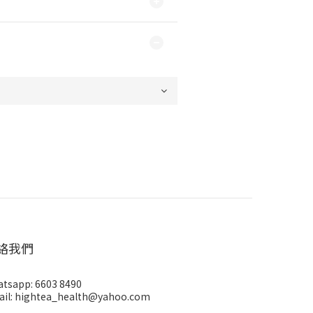
絡我們
tsapp: 6603 8490
il: hightea_health@yahoo.com