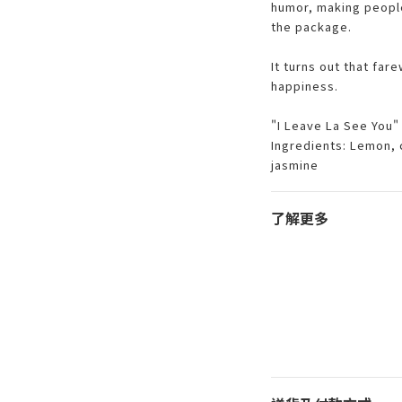
humor, making peopl
the package.
It turns out that fare
happiness.
"I Leave La See You"
Ingredients: Lemon,
jasmine
了解更多