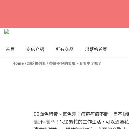
首頁
商店介紹
所有商品
部落格首頁
Home
/
部落格列表
/
😞肝不好的表現，看看中了條？
👱‍♀️面色暗黃、氣色差；痘痘痤瘡不斷；胃
養肝=養命！🏃🏻繁忙的工作生活，可以通過