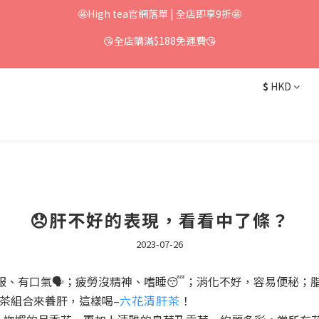
🤩High tea官網落單 | 全店即享9折🤩
😘全店購滿$188免運費😘
$
HKD
😞肝不好的表現，看看中了條？
2023-07-26
不舒服、有口氣🗣️；疲勞沒精神、嗜睡😴；消化不好，容易便秘
花茶組合來養肝，這樣喝–
六花清肝茶
！